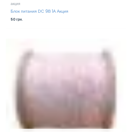
акция
Блок питания DC 9В 1А Акция
50
грн.