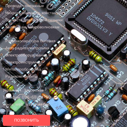
Провода монтажные
Нихром, манганин, константан
Запчасти для бытовой техники:
пылесосам, микроволновкам
Радиоаппаратура бытовая
Авто радиоэлектроника
Электрооборудование
Электроинструмент
Металлообработка
Радикомпоненты
Украина, г. Запорожье
Телефон: 096-611-04-90
почта: web_vse@ukr.net
ПОЗВОНИТЬ