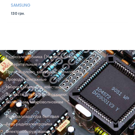
SAMSUNG
130
грн.
Радиоэлектроника (Украина, Китай)
Измерительные приборы
Припой, олово, канифоль, термопаста
Провода монтажные
Нихром, манганин, константан
Запчасти для бытовой техники:
пылесосам, микроволновкам
Радиоаппаратура бытовая
Авто радиоэлектроника
Электрооборудование