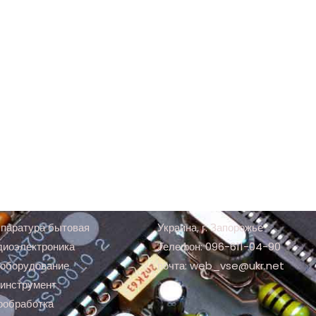
паратура бытовая
Украина, г. Запорожье
диоэлектроника
Телефон: 096-611-04-90
оборудование
почта: web_vse@ukr.net
инструмент
ообработка