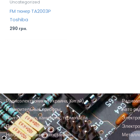
Uncategorized
FM тюнер TA2003P
Toshiba
290
грн.
Радиоэлектроника (Украина, Китай)
Радиоап
Измерительные приборы
Авто ра
Припой, олово, канифоль, термопаста
Электро
Провода монтажные
Электро
Нихром, манганин, константан
Металл