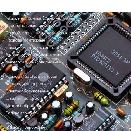
Радиоэлектроника (Украина, Китай)
Измерительные приборы
Припой, олово, канифоль, термопаста
Провода монтажные
Нихром, манганин, константан
Запчасти для бытовой техники:
пылесосам, микроволновкам
Радиоаппаратура бытовая
Авто радиоэлектроника
Электрооборудование
Электроинструмент
Металлообработка
Радикомпоненты
Украина, г. Запорожье