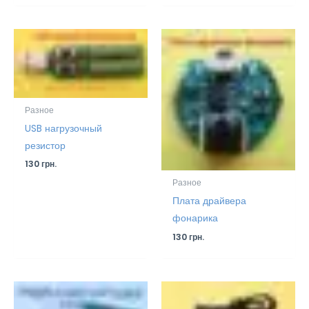
Разное
USB нагрузочный
резистор
130
грн.
Разное
Плата драйвера
фонарика
130
грн.