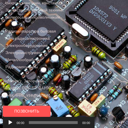
Нихром, манганин, константан
Запчасти для бытовой техники:
пылесосам, микроволновкам
Радиоаппаратура бытовая
Авто радиоэлектроника
Электрооборудование
Электроинструмент
Металлообработка
Радикомпоненты
Украина, г. Запорожье
Телефон: 096-611-04-90
почта: web_vse@ukr.net
ПОЗВОНИТЬ
Аудиоплеер
00:00
00:00