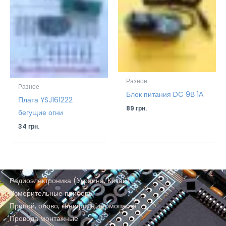
Разное
Разное
Блок питания DC 9В 1А
Плата YSJ161222
89
грн.
бегущие огни
34
грн.
Радиоэлектроника (Украина, Китай)
Измерительные приборы
Припой, олово, канифоль, термопаста
Провода монтажные