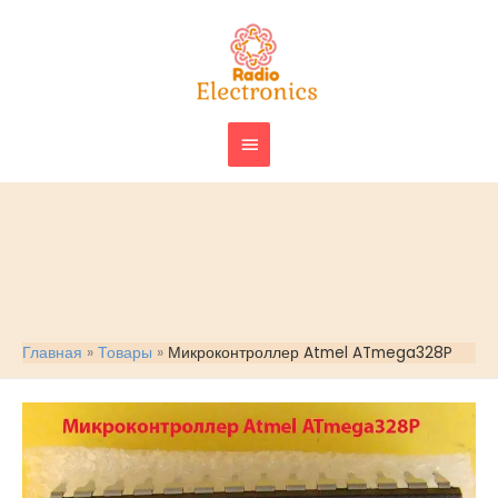
Перейти
ГЛАВНОЕ
к
МЕНЮ
содержимому
Главная
Товары
Микроконтроллер Atmel ATmega328P