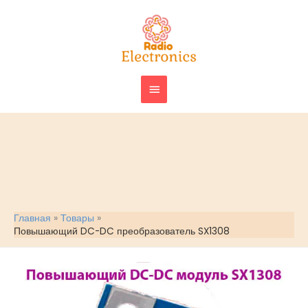
Перейти
ГЛАВНОЕ
к
МЕНЮ
содержимому
Главная
Товары
Повышающий DC-DC преобразователь SX1308