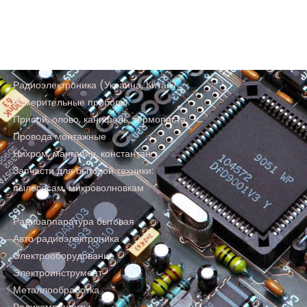
Радиоэлектроника (Украина, Китай)
Измерительные приборы
Припой, олово, канифоль, термопаста
Провода монтажные
Нихром, манганин, константан
Запчасти для бытовой техники:
пылесосам, микроволновкам
Радиоаппаратура бытовая
Авто радиоэлектроника
Электрооборудование
Электроинструмент
Металлообработка