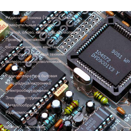
Радиоэлектроника (Украина, Китай)
Измерительные приборы
Припой, олово, канифоль, термопаста
Провода монтажные
Нихром, манганин, константан
Запчасти для бытовой техники:
пылесосам, микроволновкам
Радиоаппаратура бытовая
Авто радиоэлектроника
Электрооборудование
Электроинструмент
Металлообработка
Радикомпоненты
Украина, г. Запорожье