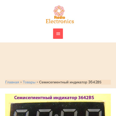
Перейти
ГЛАВНОЕ
к
МЕНЮ
содержимому
Главная
Товары
Семисегментный индикатор 3642BS