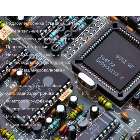
Радиоэлектроника (Украина, Китай)
Измерительные приборы
Припой, олово, канифоль, термопаста
Провода монтажные
Нихром, манганин, константан
Запчасти для бытовой техники:
пылесосам, микроволновкам
Радиоаппаратура бытовая
Авто радиоэлектроника
Электрооборудование
Электроинструмент
Металлообработка
Радикомпоненты
Украина, г. Запорожье