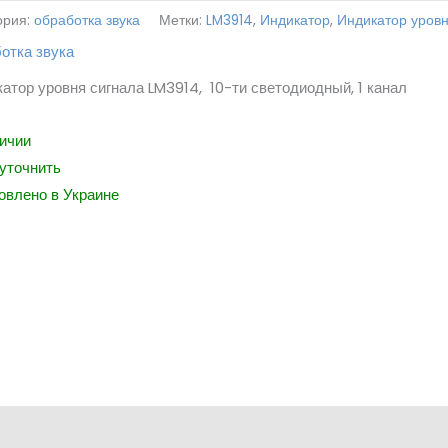
ория:
обработка звука
Метки:
LM3914
,
Индикатор
,
Индикатор уров
отка звука
атор уровня сигнала LM3914, 10-ти светодиодный, 1 канал
ичии
уточнить
овлено в Украине