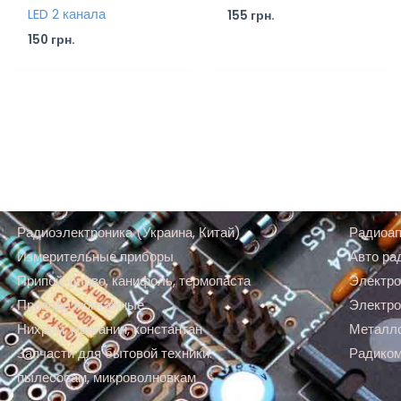
LED 2 канала
155
грн.
150
грн.
Радиоэлектроника (Украина, Китай)
Радиоап
Измерительные приборы
Авто ра
Припой, олово, канифоль, термопаста
Электро
Провода монтажные
Электро
Нихром, манганин, константан
Металл
Запчасти для бытовой техники:
Радико
пылесосам, микроволновкам