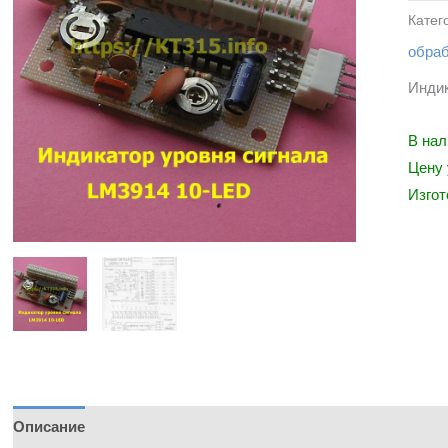
Катег
обраб
Индик
В нал
Цену 
Изгот
Описание