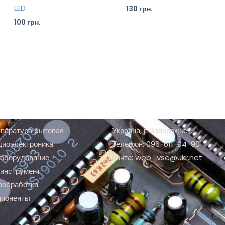
LED
130
грн.
100
грн.
паратура бытовая
Украина, г. Запорожье
диоэлектроника
Телефон: 096-611-04-90
оборудование
почта: web_vse@ukr.net
инструмент
ообработка
мпоненты