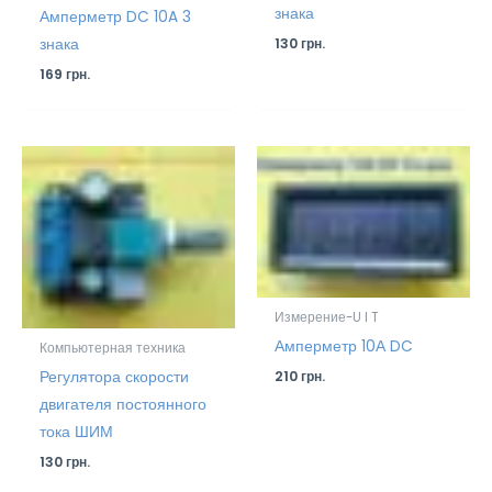
знака
Амперметр DC 10A 3
знака
130
грн.
169
грн.
Измерение-U I T
Амперметр 10А DC
Компьютерная техника
Регулятора скорости
210
грн.
двигателя постоянного
тока ШИМ
130
грн.