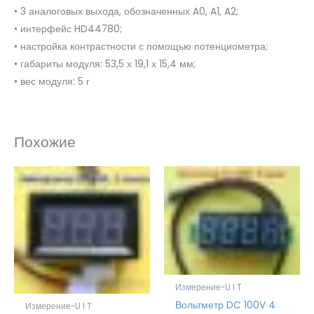
• 3 аналоговых выхода, обозначенных A0, A1, A2;
• интерфейс HD44780;
• настройка контрастности с помощью потенциометра;
• габариты модуля: 53,5 х 19,1 х 15,4 мм;
• вес модуля: 5 г
Похожие
Измерение-U I T
Вольтметр DC 100V 4
Измерение-U I T