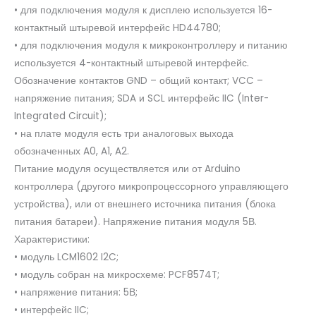
• для подключения модуля к дисплею используется 16-
контактный штыревой интерфейс HD44780;
• для подключения модуля к микроконтроллеру и питанию
используется 4-контактный штыревой интерфейс.
Обозначение контактов GND – общий контакт; VCC –
напряжение питания; SDA и SCL интерфейс IIC (Inter-
Integrated Circuit);
• на плате модуля есть три аналоговых выхода
обозначенных A0, A1, A2.
Питание модуля осуществляется или от Arduino
контроллера (другого микропроцессорного управляющего
устройства), или от внешнего источника питания (блока
питания батареи). Напряжение питания модуля 5В.
Характеристики:
• модуль LCM1602 I2C;
• модуль собран на микросхеме: PCF8574T;
• напряжение питания: 5В;
• интерфейс IIC;