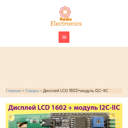
Перейти
ГЛАВНОЕ
к
МЕНЮ
содержимому
Главная
Товары
Дисплей LCD 1602+модуль I2C-IIC