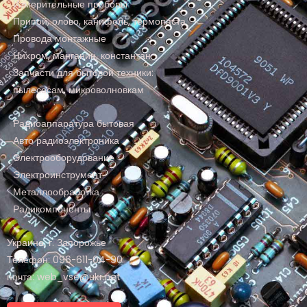
Измерительные приборы
Припой, олово, канифоль, термопаста
Провода монтажные
Нихром, манганин, константан
Запчасти для бытовой техники:
пылесосам, микроволновкам
Радиоаппаратура бытовая
Авто радиоэлектроника
Электрооборудование
Электроинструмент
Металлообработка
Радикомпоненты
Украина, г. Запорожье
Телефон: 096-611-04-90
почта: web_vse@ukr.net