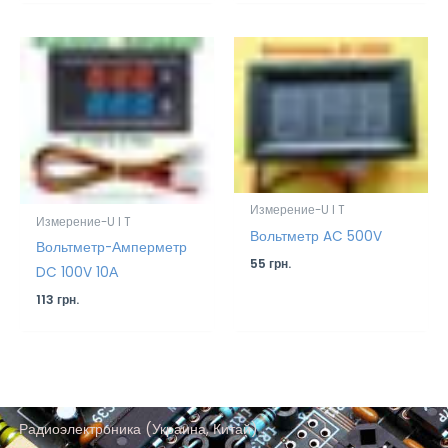
Измерение-U I T
Измерение-U I T
Вольтметр AC 500V
Вольтметр-Амперметр
55
грн.
DC 100V 10А
113
грн.
Радиоэлектроника (Украина, Китай)