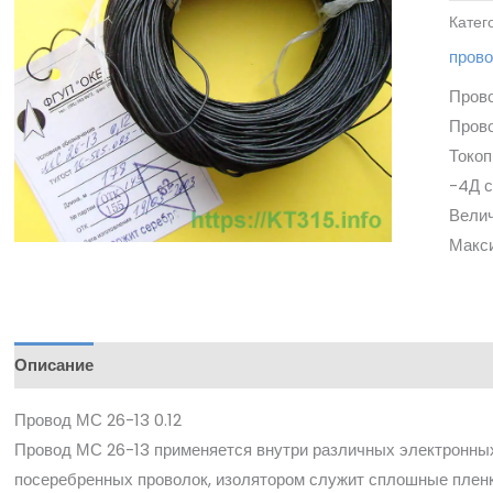
Катег
пров
Прово
Прово
Токоп
-4Д с
Велич
Макси
Описание
Провод МС 26-13 0.12
Провод МС 26-13 применяется внутри различных электронных
посеребренных проволок, изолятором служит сплошные плен