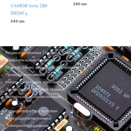
290
грн.
CХА1538 Sony (88-
108)МГц
340
грн.
Радиоэлектроника (Украина, Китай)
Измерительные приборы
Припой, олово, канифоль, термопаста
Провода монтажные
Нихром, манганин, константан
Запчасти для бытовой техники:
пылесосам, микроволновкам
Радиоаппаратура бытовая
Авто радиоэлектроника
Электрооборудование