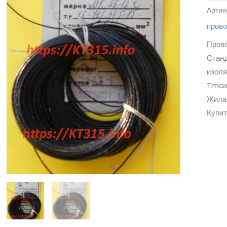
Артик
пров
Прово
Станд
изоля
Tmax
Жила 
Купит