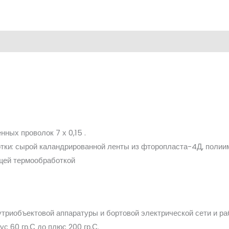
ных проволок 7 х 0,15 .
тки: сырой каландрированной ленты из фторопласта-4Д, полии
щей термообработкой
риобъектовой аппаратуры и бортовой электрической сети и ра
с 60 гр.С до плюс 200 гр.С.