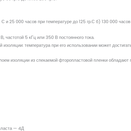
р. С и 25 000 часов при температуре до 125 гр.С б) 130 000 часо
, частотой 5 кГц или 350 В постоянного тока.
 изоляции: температура при его использовании может достигать
лоем изоляции из спекаемой фторопластовой пленки обладают 
пласта — 4Д