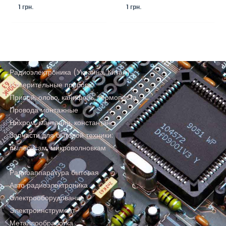
1
грн.
1
грн.
Радиоэлектроника (Украина, Китай)
Измерительные приборы
Припой, олово, канифоль, термопаста
Провода монтажные
Нихром, манганин, константан
Запчасти для бытовой техники:
пылесосам, микроволновкам
Радиоаппаратура бытовая
Авто радиоэлектроника
Электрооборудование
Электроинструмент
Металлообработка