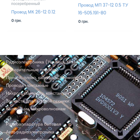
посеребренный
Провод МП 37-12 0.5 ТУ
Провод МК 26-12 0.12
16-505.191-80
0
грн.
0
грн.
Радиоэлектроника (Украина, Китай)
Измерительные приборы
Припой, олово, канифоль, термопаста
Провода монтажные
Нихром, манганин, константан
Запчасти для бытовой техники:
пылесосам, микроволновкам
Радиоаппаратура бытовая
Авто радиоэлектроника
Электрооборудование