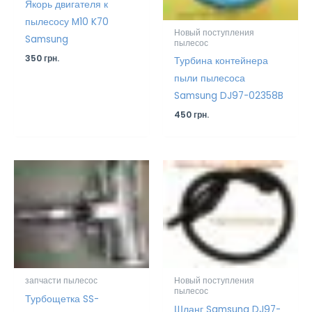
Якорь двигателя к
пылесосу M10 K70
Новый поступления
Samsung
пылесос
350
грн.
Турбина контейнера
пыли пылесоса
Samsung DJ97-02358B
450
грн.
запчасти пылесос
Новый поступления
пылесос
Турбощетка SS-
Шланг Samsung DJ97-