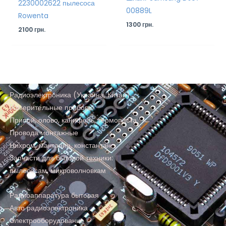
2230002622 пылесоса
00889L
Rowenta
1300
грн.
2100
грн.
Радиоэлектроника (Украина, Китай)
Измерительные приборы
Припой, олово, канифоль, термопаста
Провода монтажные
Нихром, манганин, константан
Запчасти для бытовой техники:
пылесосам, микроволновкам
Радиоаппаратура бытовая
Авто радиоэлектроника
Электрооборудование