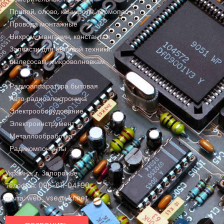
Припой, олово, канифоль, термопаста
Провода монтажные
Нихром, манганин, константан
Запчасти для бытовой техники:
пылесосам, микроволновкам
Радиоаппаратура бытовая
Авто радиоэлектроника
Электрооборудование
Электроинструмент
Металлообработка
Радикомпоненты
Украина, г. Запорожье
Телефон: 096-611-04-90
почта: web_vse@ukr.net