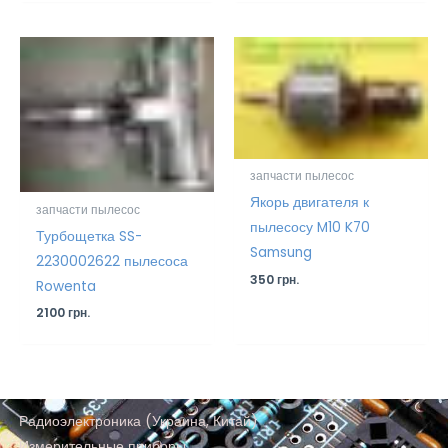
запчасти пылесос
Якорь двигателя к
запчасти пылесос
пылесосу M10 K70
Турбощетка SS-
Samsung
2230002622 пылесоса
350
грн.
Rowenta
2100
грн.
Радиоэлектроника (Украина, Китай)
Измерительные приборы