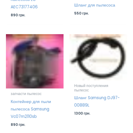
Шланг для пылесоса
AEC73177406
550
грн.
890
грн.
Новый поступления
пылесос
запчасти пылесос
Шланг Samsung DJ97-
Контейнер для пыли
00889L
пылесоса Samsung
1300
грн.
Vc07m2110sb
890
грн.