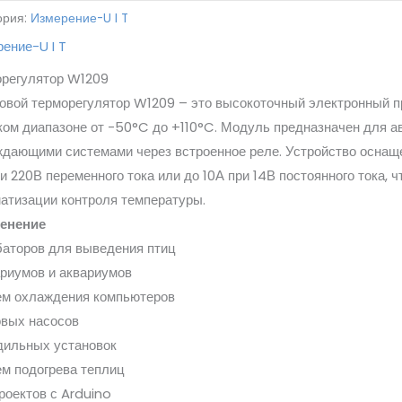
ория:
Измерение-U I T
ение-U I T
орегулятор W1209
вой терморегулятор W1209 – это высокоточный электронный п
ом диапазоне от -50°C до +110°C. Модуль предназначен для а
дающими системами через встроенное реле. Устройство оснаще
и 220В переменного тока или до 10А при 14В постоянного тока,
атизации контроля температуры.
енение
аторов для выведения птиц
риумов и аквариумов
ем охлаждения компьютеров
овых насосов
дильных установок
м подогрева теплиц
роектов с Arduino