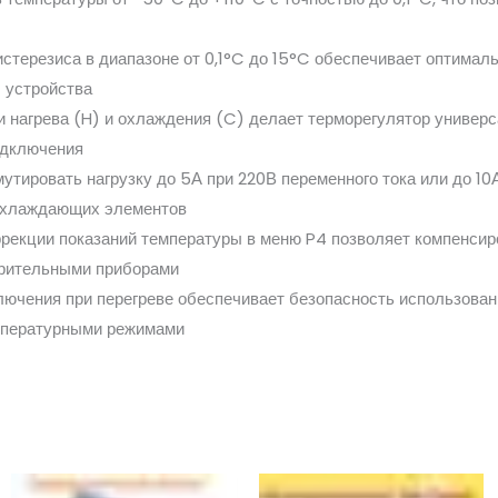
гистерезиса в диапазоне от 0,1°C до 15°C обеспечивает оптима
 устройства
 нагрева (H) и охлаждения (C) делает терморегулятор универс
одключения
тировать нагрузку до 5А при 220В переменного тока или до 10А
охлаждающих элементов
ррекции показаний температуры в меню P4 позволяет компенси
ерительными приборами
лючения при перегреве обеспечивает безопасность использова
емпературными режимами