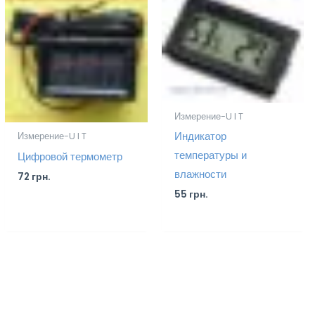
Измерение-U I T
Индикатор
Измерение-U I T
температуры и
Цифровой термометр
влажности
72
грн.
55
грн.