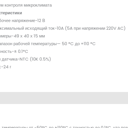
м контроля микроклимата
ктеристики
бочее напряжение-12 В
ксимальный исходящий ток-10A (5A при напряжении 220V AC)
змеры-49 х 40 х 15 мм
апазон рабочей температуры— 50 °C до +110 °C
чность-± 0.1°C
п датчика-NTC (10K 0.5%)
с-24 г
 температуры от -50°C до +110°C с точностью до 0,1°C, что по