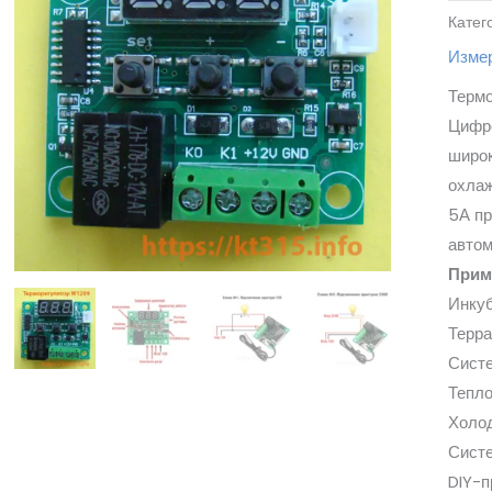
Катег
Измер
Терм
Цифро
широк
охлаж
5А пр
автом
Прим
Инкуб
Терра
Сист
Тепл
Холо
Систе
DIY-п