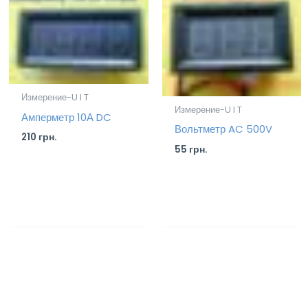
Измерение-U I T
Измерение-U I T
Амперметр 10А DC
Вольтметр AC 500V
210
грн.
55
грн.