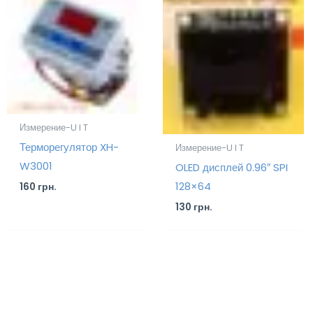
Измерение-U I T
Терморегулятор XH-
Измерение-U I T
W3001
OLED дисплей 0.96″ SPI
128×64
160
грн.
130
грн.