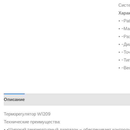
Систе
Хара
• -Ра
• -Ма
• -Ра
• -Ди
• -То
• -Ти
• -Ве
Описание
Терморегулятор W1209
Технические преимущества:
• •Широкий температурный диапазон – обеспечивает контроль