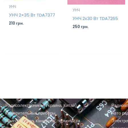
УНЧ
УНЧ
УНЧ 2×35 Вт TDA7377
УНЧ 2х30 Вт TDA7265
210
грн.
250
грн.
Радиоэлектроника (Украина, Китай)
Радиоап
Измерительные приборы
Авто ра
Припой, олово, канифоль, термопаста
Электро