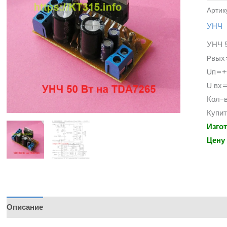
Артик
УНЧ
УНЧ 
Pвых=
Uп=+/
U вх
Кол-в
Купит
Изго
Цену
Описание