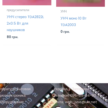
предусилители
УНЧ
УНЧ стерео TDA2822L
УНЧ моно 10 Вт
2х0.5 Вт для
TDA2003
наушников
0
грн.
80
грн.
паратура бытовая
Украина, г. Запорожье
диоэлектроника
Телефон: 096-611-04-90
оборудование
почта: web_vse@ukr.net