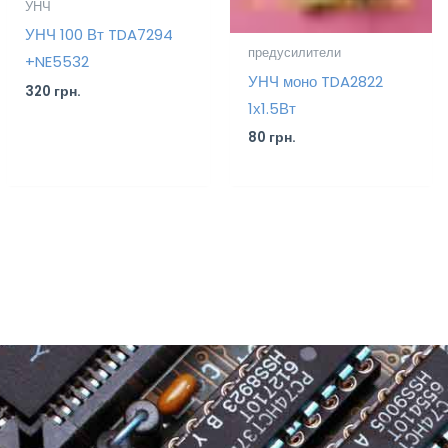
УНЧ
УНЧ 100 Вт TDA7294
предусилители
+NE5532
УНЧ моно TDA2822
320
грн.
1х1.5Вт
80
грн.