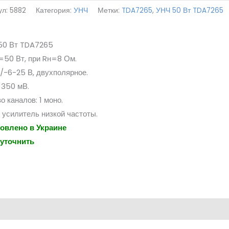
ул:
5882
Категория:
УНЧ
Метки:
TDA7265
,
УНЧ 50 Вт TDA7265
50 Вт TDA7265
50 Вт, при Rн=8 Ом.
-6-25 В, двухполярное.
=350 мВ.
о каналов: 1 моно.
 усилитель низкой частоты.
товлено в Украине
 уточнить