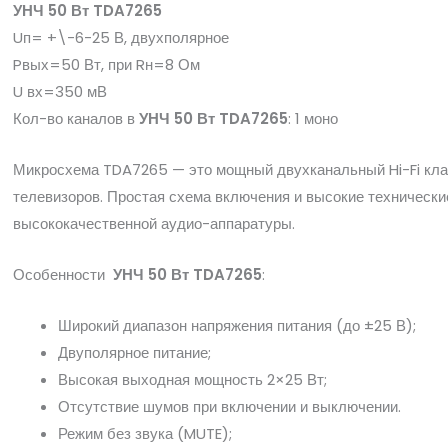
УНЧ 50 Вт TDA7265
Uп= +\-6-25 В, двухполярное
Pвых=50 Вт, при Rн=8 Ом
U вх=350 мВ
Кол-во каналов в
УНЧ 50 Вт TDA7265
: 1 моно
Микросхема TDA7265 — это мощный двухканальный Hi-Fi клас
телевизоров. Простая схема включения и высокие техничес
высококачественной аудио-аппаратуры.
Особенности
УНЧ 50 Вт TDA7265
:
Широкий диапазон напряжения питания (до ±25 В);
Двуполярное питание;
Высокая выходная мощность 2×25 Вт;
Отсутствие шумов при включении и выключении.
Режим без звука (MUTE);