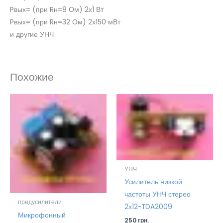
Pвых= (при Rн=8 Ом) 2х1 Вт
Pвых= (при Rн=32 Ом) 2х150 мВт
и другие УНЧ
Похожие
УНЧ
Усилитель низкой
частоты УНЧ стерео
предусилители
2х12-TDA2009
Микрофонный
250
грн.