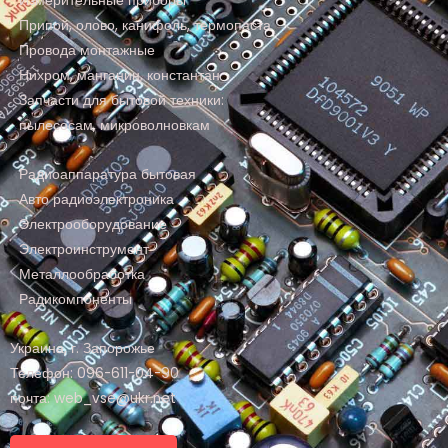
Измерительные приборы
Припой, олово, канифоль, термопаста
Провода монтажные
Нихром, манганин, константан
Запчасти для бытовой техники:
пылесосам, микроволновкам
Радиоаппаратура бытовая
Авто радиоэлектроника
Электрооборудование
Электроинструмент
Металлообработка
Радикомпоненты
Украина, г. Запорожье
Телефон: 096-611-04-90
почта: web_vse@ukr.net