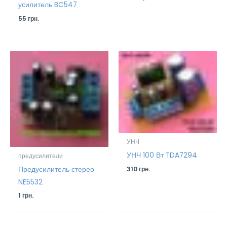
усилитель BC547
55
грн.
УНЧ
УНЧ 100 Вт TDA7294
предусилители
Предусилитель стерео
310
грн.
NE5532
1
грн.