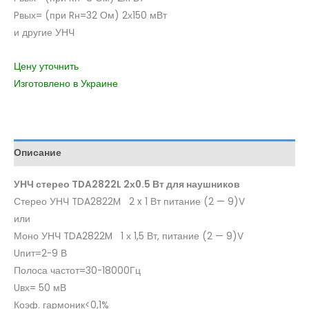
Pвых= (при Rн=32 Ом) 2х150 мВт
и другие УНЧ
Цену уточнить
Изготовлено в Украине
Описание
УНЧ стерео TDA2822L 2х0.5 Вт для наушников
Стерео УНЧ TDA2822M 2 x 1 Вт питание (2 — 9)V
или
Моно УНЧ TDA2822M 1 х 1,5 Вт, питание (2 — 9)V
Uпит=2-9 В
Полоса частот=30-18000Гц
Uвх= 50 мВ
Коэф. гармоник<0,1%