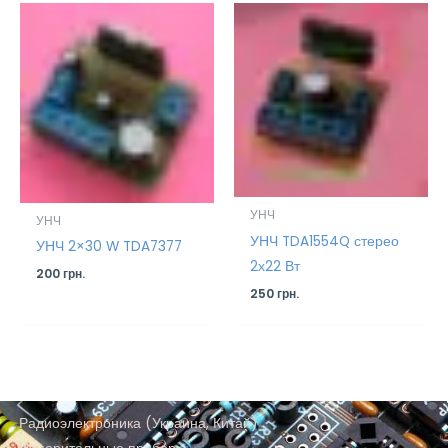
УНЧ
УНЧ
УНЧ TDA1554Q стерео
УНЧ 2×30 W TDA7377
2х22 Вт
200
грн.
250
грн.
Радиоэлектроника (Украина, Китай)