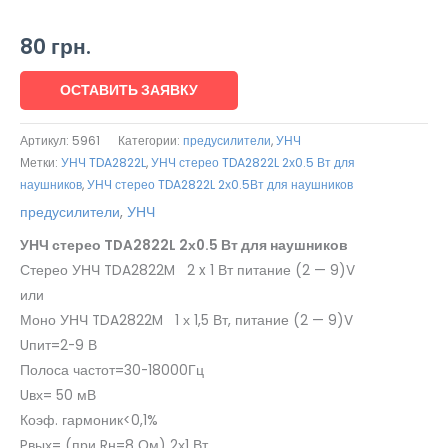
80
грн.
ОСТАВИТЬ ЗАЯВКУ
Артикул:
5961
Категории:
предусилители
,
УНЧ
Метки:
УНЧ TDA2822L
,
УНЧ стерео TDA2822L 2х0.5 Вт для
наушников
,
УНЧ стерео TDA2822L 2х0.5Вт для наушников
предусилители
,
УНЧ
УНЧ стерео TDA2822L 2х0.5 Вт для наушников
Стерео УНЧ TDA2822M 2 x 1 Вт питание (2 — 9)V
или
Моно УНЧ TDA2822M 1 х 1,5 Вт, питание (2 — 9)V
Uпит=2-9 В
Полоса частот=30-18000Гц
Uвх= 50 мВ
Коэф. гармоник<0,1%
Pвых= (при Rн=8 Ом) 2х1 Вт