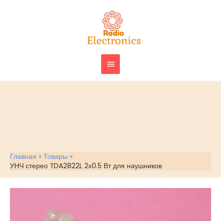
Перейти
ГЛАВНОЕ
к
МЕНЮ
содержимому
Главная
Товары
УНЧ стерео TDA2822L 2х0.5 Вт для наушников