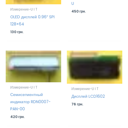
U
Измерение-U I T
450
грн.
OLED дисплей 0.96″ SPI
128×64
130
грн.
Измерение-U I T
Измерение-U I T
Семисегментный
Дисплей LCD1602
индикатор RDN0007-
76
грн.
PAN-00
420
грн.