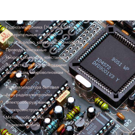
Радиоэлектроника (Украина, Китай)
Измерительные приборы
Припой, олово, канифоль, термопаста
Провода монтажные
Нихром, манганин, константан
Запчасти для бытовой техники:
пылесосам, микроволновкам
Радиоаппаратура бытовая
Авто радиоэлектроника
Электрооборудование
Электроинструмент
Металлообработка
Радикомпоненты