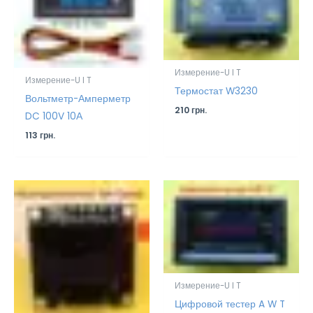
Измерение-U I T
Измерение-U I T
Термостат W3230
Вольтметр-Амперметр
210
грн.
DC 100V 10А
113
грн.
Измерение-U I T
Цифровой тестер A W T