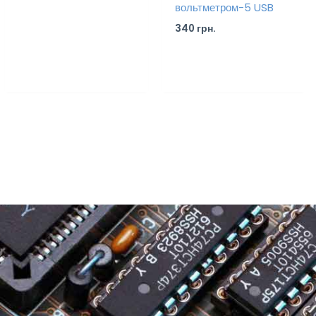
вольтметром-5 USB
340
грн.