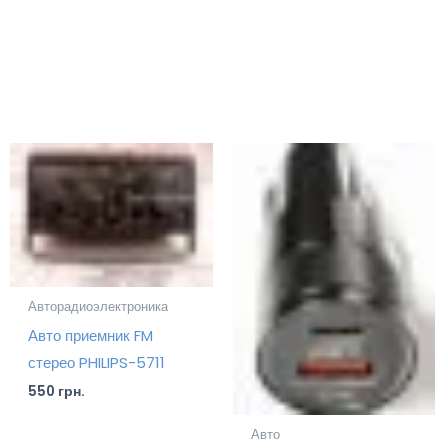
Авторадиоэлектроника
Авто приемник FM
стерео PHILIPS-5711
550
грн.
Авто