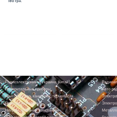
180
грн.
Радиоэлектроника (Украина, Китай)
Радиоап
Измерительные приборы
Авто ра
Припой, олово, канифоль, термопаста
Электро
Провода монтажные
Электро
Нихром, манганин, константан
Металл