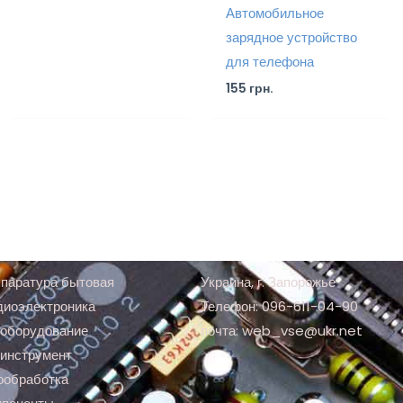
Автомобильное
зарядное устройство
для телефона
155
грн.
паратура бытовая
Украина, г. Запорожье
диоэлектроника
Телефон: 096-611-04-90
оборудование
почта: web_vse@ukr.net
инструмент
ообработка