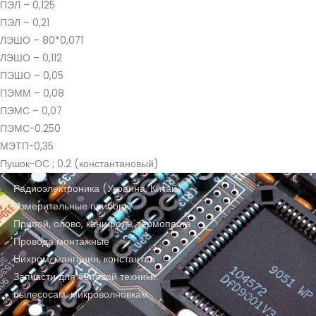
ПЭЛ – 0,125
ПЭЛ – 0,21
ЛЭШО – 80*0,071
ЛЭШО – 0,112
ПЭШО – 0,05
ПЭММ – 0,08
ПЭМС – 0,07
ПЭМС-0.250
МЭТП-0,35
Пушок-ОС ; 0.2 (константановый)
Радиоэлектроника (Украина, Китай)
Измерительные приборы
Припой, олово, канифоль, термопаста
Провода монтажные
Нихром, манганин, константан
Запчасти для бытовой техники:
пылесосам, микроволновкам