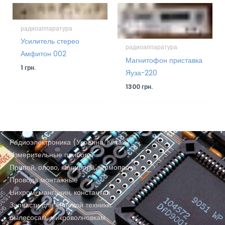
радиоаппаратура
Усилитель стерео
радиоаппаратура
Амфитон 002
Магнитофон приставка
1
грн.
Яуза-220
1300
грн.
Радиоэлектроника (Украина, Китай)
Измерительные приборы
Припой, олово, канифоль, термопаста
Провода монтажные
Нихром, манганин, константан
Запчасти для бытовой техники:
пылесосам, микроволновкам