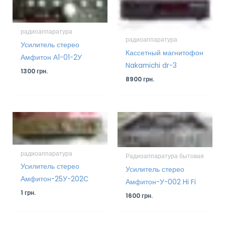
радиоаппаратура
радиоаппаратура
Усилитель стерео
Кассетный магнитофон
Амфитон А1-01-2У
Nakamichi dr-3
1300
грн.
8900
грн.
радиоаппаратура
Радиоаппаратура бытовая
Усилитель стерео
Усилитель стерео
Амфитон-25У-202С
Амфитон-У-002 Hi Fi
1
грн.
1600
грн.