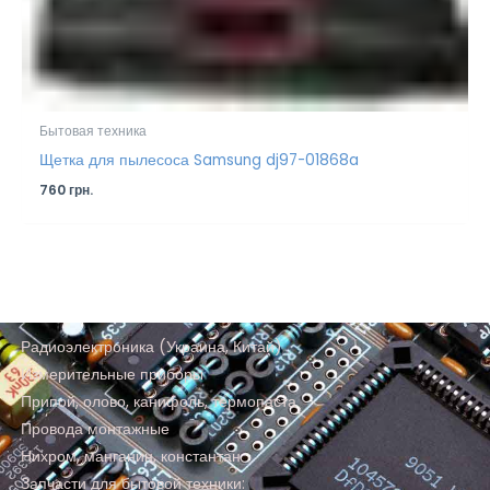
Бытовая техника
Щетка для пылесоса Samsung dj97-01868a
760
грн.
Радиоэлектроника (Украина, Китай)
Измерительные приборы
Припой, олово, канифоль, термопаста
Провода монтажные
Нихром, манганин, константан
Запчасти для бытовой техники: