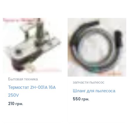
Бытовая техника
запчасти пылесос
Термостат ZH-001A 16A
Шланг для пылесоса
250V
550
грн.
210
грн.