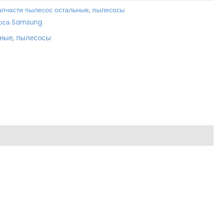
апчасти пылесос остальные
,
пылесосы
соса Samsung
ьные
,
пылесосы