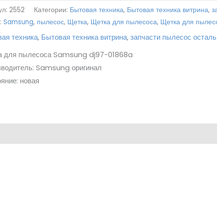
ул:
2552
Категории:
Бытовая техника
,
Бытовая техника витрина
,
з
:
Samsung
,
пылесос
,
Щетка
,
Щетка для пылесоса
,
Щетка для пыле
ая техника
,
Бытовая техника витрина
,
запчасти пылесос остал
а для пылесоса Samsung dj97-01868a
зводитель: Samsung оригинал
яние: новая