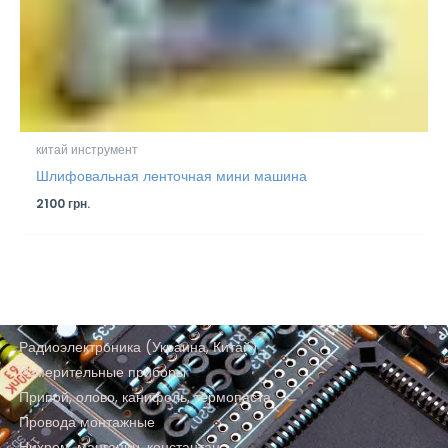
китай инструмент
Шлифовальная ленточная мини машина
2100
грн.
Радиоэлектроника (Украина, Китай)
Измерительные приборы
Припой, олово, канифоль, термопаста
Провода монтажные
Нихром, манганин, константан