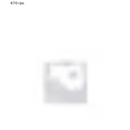
670
грн.