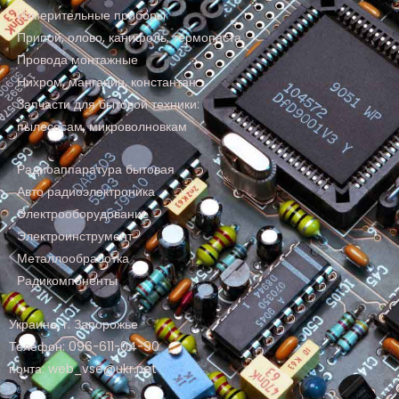
Измерительные приборы
Припой, олово, канифоль, термопаста
Провода монтажные
Нихром, манганин, константан
Запчасти для бытовой техники:
пылесосам, микроволновкам
Радиоаппаратура бытовая
Авто радиоэлектроника
Электрооборудование
Электроинструмент
Металлообработка
Радикомпоненты
Украина, г. Запорожье
Телефон: 096-611-04-90
почта: web_vse@ukr.net