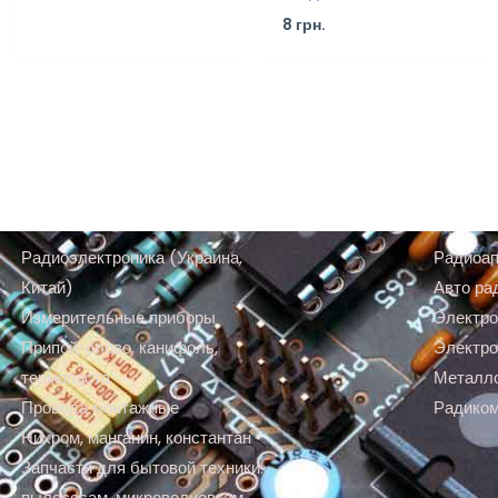
8
грн.
Радиоэлектроника (Украина,
Радиоап
Китай)
Авто ра
Измерительные приборы
Электро
Припой, олово, канифоль,
Электро
термопаста
Металл
Провода монтажные
Радико
Нихром, манганин, константан
Запчасти для бытовой техники:
пылесосам, микроволновкам