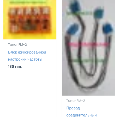
Tuner FM-2
Блок фиксированной
настройки частоты
180
грн.
Tuner FM-2
Провод
соединительный