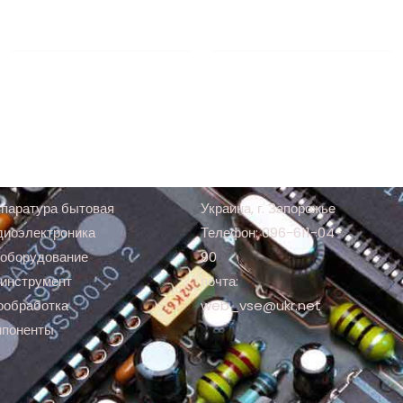
паратура бытовая
Украина, г. Запорожье
диоэлектроника
Телефон: 096-611-04-
оборудование
90
инструмент
почта:
ообработка
web_vse@ukr.net
мпоненты