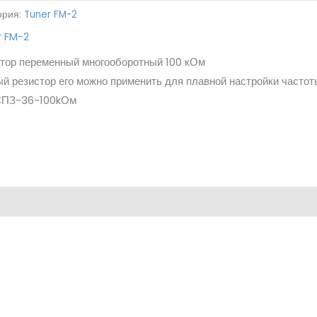
ория:
Tuner FM-2
r FM-2
тор переменный многооборотный 100 кОм
й резистор его можно применить для плавной настройки частот
 СПЗ-36-100kОм