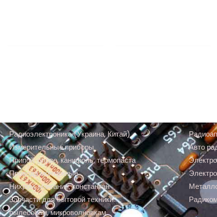
Радиоэлектроника (Украина, Китай)
Радиоап
Измерительные приборы
Авто ра
Припой, олово, канифоль, термопаста
Электро
Провода монтажные
Электро
Нихром, манганин, константан
Металл
Запчасти для бытовой техники:
Радико
пылесосам, микроволновкам