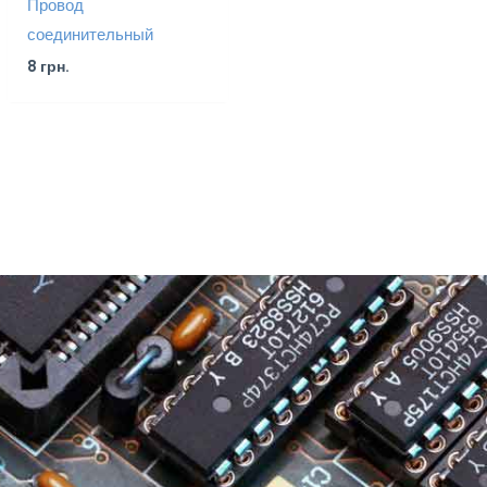
Провод
соединительный
8
грн.