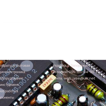
паратура бытовая
Украина, г. Запорожье
диоэлектроника
Телефон: 096-611-04-90
оборудование
почта: web_vse@ukr.net
инструмент
ообработка
мпоненты