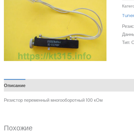
Катег
Tune
Резис
Данны
Тип:
Описание
Резистор переменный многооборотный 100 кОм
Похожие