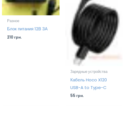
Разное
Блок питания 12В 3А
210
грн.
Зарядные устройства
Кабель Hoco X120
USB-A to Type-C
55
грн.