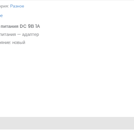
ория:
Разное
ое
 питания DC 9В 1А
питания — адаптер
яние: новый