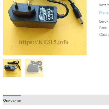
Катег
Разн
Блок
Блок 
Состо
Описание