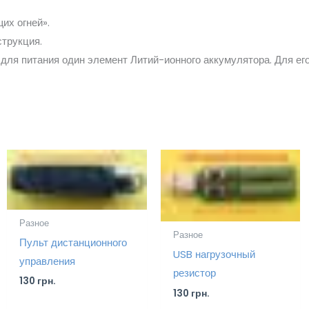
их огней».
струкция.
т для питания один элемент Литий-ионного аккумулятора. Для ег
Разное
Разное
Пульт дистанционного
USB нагрузочный
управления
резистор
130
грн.
130
грн.