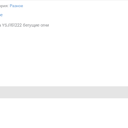
ория:
Разное
ое
 YSJ161222 бегущие огни