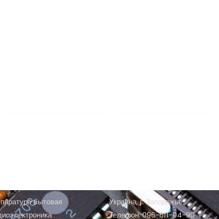
паратура бытовая
Украина, г. Запорожье
диоэлектроника
Телефон: 096-611-04-90