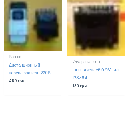
Разное
Измерение-U I T
Дистанционный
OLED дисплей 0.96″ SPI
переключатель 220В
128×64
450
грн.
130
грн.