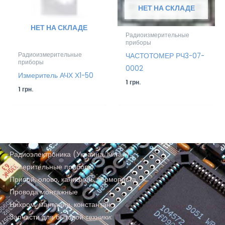
НЕТ НА СКЛАДЕ
НЕТ НА СКЛАДЕ
Радиоизмерительные
приборы
Радиоизмерительные
ЧАСТОТОМЕР РЧ3-07-
приборы
0002
Измеритель АЧХ Х1-50
1
грн.
1
грн.
Радиоэлектроника (Украина, Китай)
Измерительные приборы
Припой, олово, канифоль, термопаста
Провода монтажные
Нихром, манганин, константан
Запчасти для бытовой техники: