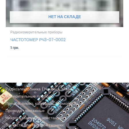
НЕТ НА СКЛАДЕ
Радиоизмерительные приборы
ЧАСТОТОМЕР РЧ3-07-0002
1
грн.
Радиоэлектроника (Украина, Китай)
Измерительные приборы
Припой, олово, канифоль, термопаста
Провода монтажные
Нихром, манганин, константан
Запчасти для бытовой техники: