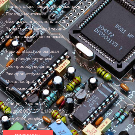
Припой, олово, канифоль, термопаста
Провода монтажные
Нихром, манганин, константан
Запчасти для бытовой техники:
пылесосам, микроволновкам
Радиоаппаратура бытовая
Авто радиоэлектроника
Электрооборудование
Электроинструмент
Металлообработка
Радикомпоненты
Украина, г. Запорожье
Телефон: 096-611-04-90
почта: web_vse@ukr.net