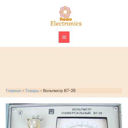
Перейти
ГЛАВНОЕ
к
МЕНЮ
содержимому
Главная
Товары
Вольтметр В7-26