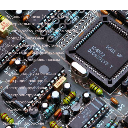
Радиоэлектроника (Украина, Китай)
Измерительные приборы
Припой, олово, канифоль, термопаста
Провода монтажные
Нихром, манганин, константан
Запчасти для бытовой техники:
пылесосам, микроволновкам
Радиоаппаратура бытовая
Авто радиоэлектроника
Электрооборудование
Электроинструмент
Металлообработка
Радикомпоненты
Украина, г. Запорожье