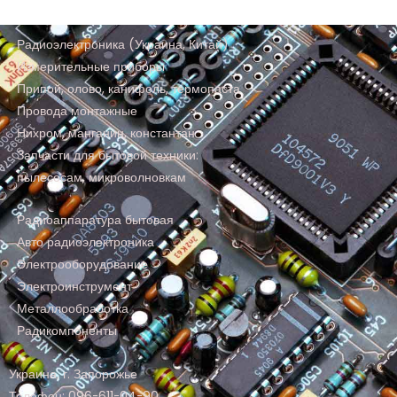
Радиоэлектроника (Украина, Китай)
Измерительные приборы
Припой, олово, канифоль, термопаста
Провода монтажные
Нихром, манганин, константан
Запчасти для бытовой техники:
пылесосам, микроволновкам
Радиоаппаратура бытовая
Авто радиоэлектроника
Электрооборудование
Электроинструмент
Металлообработка
Радикомпоненты
Украина, г. Запорожье
Телефон: 096-611-04-90