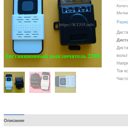
Катег
Метки
Разн
Дист
Дист
Диста
вольт
Напря
Ток к
Часто
Описание