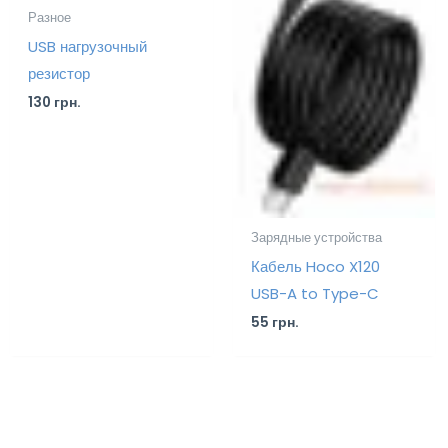
Разное
USB нагрузочный
резистор
130
грн.
Зарядные устройства
Кабель Hoco X120
USB-A to Type-C
55
грн.