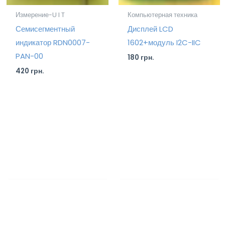
Измерение-U I T
Компьютерная техника
Семисегментный
Дисплей LCD
индикатор RDN0007-
1602+модуль I2C-IIC
PAN-00
180
грн.
420
грн.