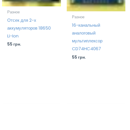
Разное
Разное
Отсек для 2-х
16-канальный
аккумуляторов 18650
аналоговый
Li-Ion
мультиплексор
55
грн.
CD74HC4067
55
грн.