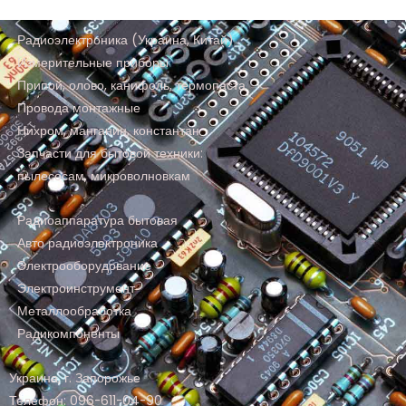
Радиоэлектроника (Украина, Китай)
Измерительные приборы
Припой, олово, канифоль, термопаста
Провода монтажные
Нихром, манганин, константан
Запчасти для бытовой техники:
пылесосам, микроволновкам
Радиоаппаратура бытовая
Авто радиоэлектроника
Электрооборудование
Электроинструмент
Металлообработка
Радикомпоненты
Украина, г. Запорожье
Телефон: 096-611-04-90