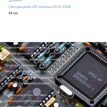
Драйвера
Светодиодная LED матрица 50 Вт 220В
99
грн.
Радиоэлектроника (Украина, Китай)
Измерительные приборы
Припой, олово, канифоль, термопаста
Провода монтажные
Нихром, манганин, константан
Запчасти для бытовой техники:
пылесосам, микроволновкам
Радиоаппаратура бытовая
Авто радиоэлектроника
Электрооборудование