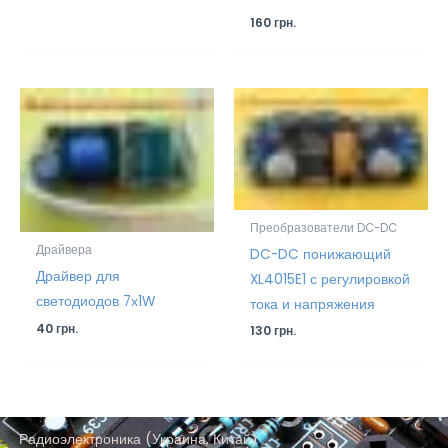
160
грн.
Преобразователи DC-DC
Драйвера
DC-DC понижающий
Драйвер для
XL4015E1 с регулировкой
светодиодов 7х1W
тока и напряжения
40
грн.
130
грн.
Радиоэлектроника (Украина, Китай)