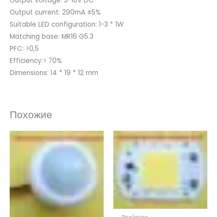
Output voltage: 3-10V DC
Output current: 290mA ±5%
Suitable LED configuration: 1-3 * 1W
Matching base: MR16 G5.3
PFC: >0,5
Efficiency:> 70%
Dimensions: 14 * 19 * 12 mm
Похожие