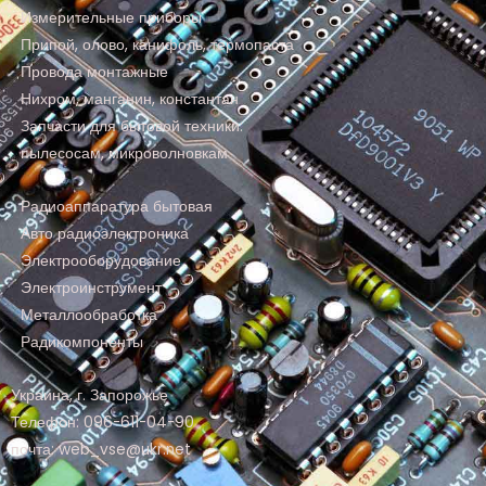
Измерительные приборы
Припой, олово, канифоль, термопаста
Провода монтажные
Нихром, манганин, константан
Запчасти для бытовой техники:
пылесосам, микроволновкам
Радиоаппаратура бытовая
Авто радиоэлектроника
Электрооборудование
Электроинструмент
Металлообработка
Радикомпоненты
Украина, г. Запорожье
Телефон: 096-611-04-90
почта: web_vse@ukr.net