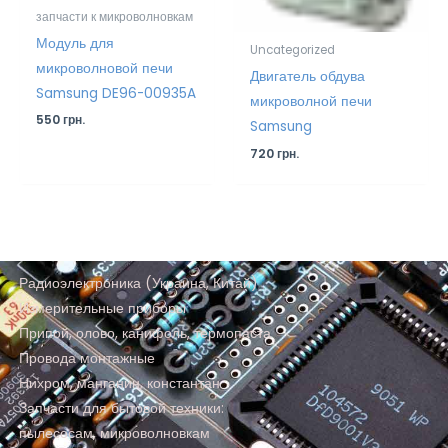
запчасти к микроволновкам
Модуль для
Uncategorized
микроволновой печи
Двигатель обдува
Samsung DE96-00935A
микроволной печи
550
грн.
Samsung
720
грн.
Радиоэлектроника (Украина, Китай)
Измерительные приборы
Припой, олово, канифоль, термопаста
Провода монтажные
Нихром, манганин, константан
Запчасти для бытовой техники:
пылесосам, микроволновкам