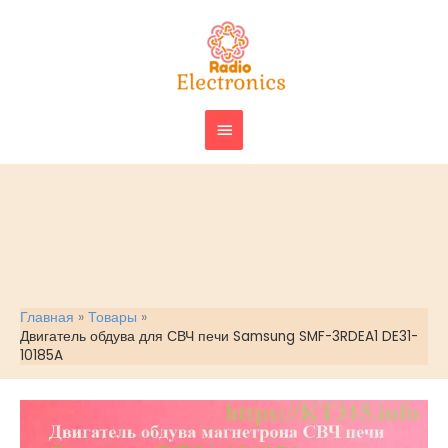
Перейти
ГЛАВНОЕ
к
МЕНЮ
содержимому
Главная
Товары
Двигатель обдува для СВЧ печи Samsung SMF-3RDEA1 DE31-
10185A