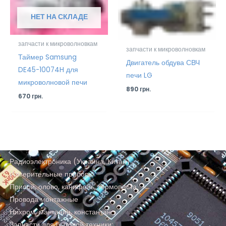
НЕТ НА СКЛАДЕ
запчасти к микроволновкам
запчасти к микроволновкам
Таймер Samsung
Двигатель обдува СВЧ
DE45-10074H для
печи LG
микроволновой печи
890
грн.
670
грн.
Радиоэлектроника (Украина, Китай)
Измерительные приборы
Припой, олово, канифоль, термопаста
Провода монтажные
Нихром, манганин, константан
Запчасти для бытовой техники: