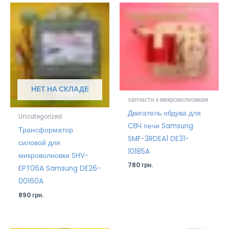
НЕТ НА СКЛАДЕ
запчасти к микроволновкам
Двигатель обдува для
Uncategorized
СВЧ печи Samsung
Трансформатор
SMF-3RDEA1 DE31-
силовой для
10185A
микроволновки SHV-
780
грн.
EPT06A Samsung DE26-
00160A
890
грн.