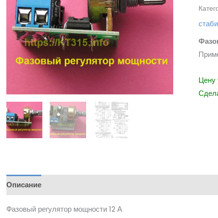
Катег
стаби
Фазо
Приме
Цену 
Сдела
Описание
Фазовый регулятор мощности 12 А