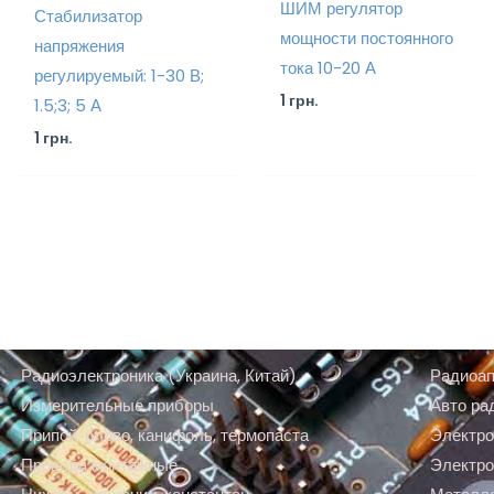
ШИМ регулятор
Стабилизатор
мощности постоянного
напряжения
тока 10-20 А
регулируемый: 1-30 В;
1
грн.
1.5;3; 5 А
1
грн.
Радиоэлектроника (Украина, Китай)
Радиоап
Измерительные приборы
Авто ра
Припой, олово, канифоль, термопаста
Электро
Провода монтажные
Электро