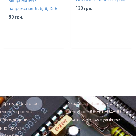
выпрямитель
напряжения 5, 6, 9, 12 В
130
грн.
80
грн.
паратура бытовая
Украина, г. Запорожье
диоэлектроника
Телефон: 096-611-04-90
оборудование
почта: web_vse@ukr.net
инструмент