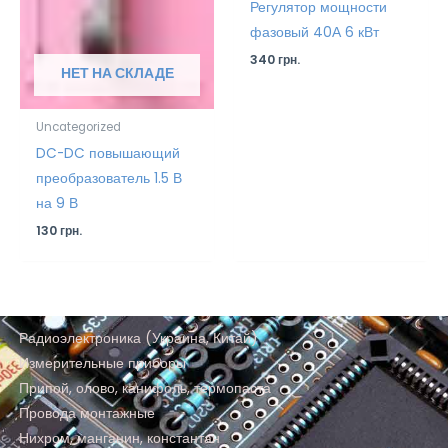
Регулятор мощности
фазовый 40А 6 кВт
340
грн.
НЕТ НА СКЛАДЕ
Uncategorized
DC-DC повышающий
преобразователь 1.5 В
на 9 В
130
грн.
Радиоэлектроника (Украина, Китай)
Измерительные приборы
Припой, олово, канифоль, термопаста
Провода монтажные
Нихром, манганин, константан