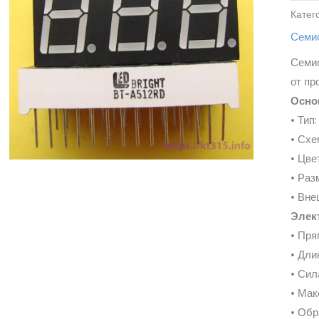
Катег
Семи
Семи
от пр
Осно
• Тип
• Сх
• Цве
• Раз
• Вне
Элек
• Пря
• Дли
• Сил
• Мак
• Обр