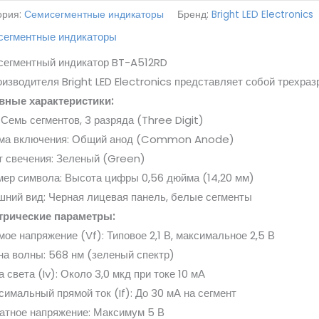
ория:
Семисегментные индикаторы
Бренд:
Bright LED Electronics
сегментные индикаторы
сегментный индикатор BT-A512RD
оизводителя Bright LED Electronics представляет собой трехр
вные характеристики:
: Семь сегментов, 3 разряда (Three Digit)
ема включения: Общий анод (Common Anode)
т свечения: Зеленый (Green)
мер символа: Высота цифры 0,56 дюйма (14,20 мм)
шний вид: Черная лицевая панель, белые сегменты
трические параметры:
мое напряжение (Vf): Типовое 2,1 В, максимальное 2,5 В
на волны: 568 нм (зеленый спектр)
а света (Iv): Около 3,0 мкд при токе 10 мА
симальный прямой ток (If): До 30 мА на сегмент
атное напряжение: Максимум 5 В