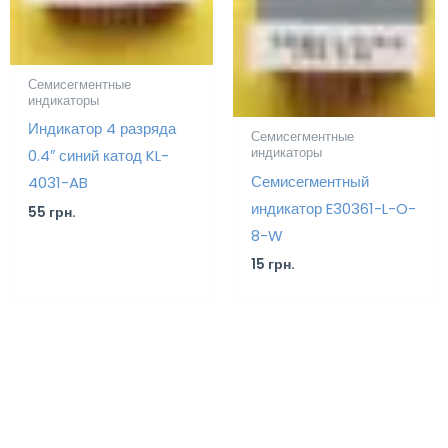
Семисегментные
индикаторы
Индикатор 4 разряда
Семисегментные
индикаторы
0.4″ синий катод KL-
Семисегментный
4031-AB
индикатор E30361-L-O-
55
грн.
8-W
15
грн.