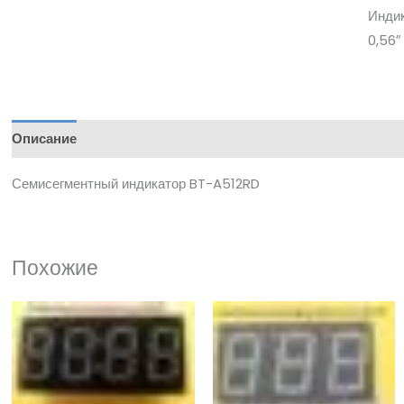
Индик
0,56″
Описание
Семисегментный индикатор BT-A512RD
Похожие