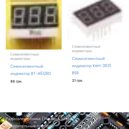
Семисегментные
индикаторы
Семисегментные
Семисегментный
индикаторы
индикатор Kem 3631
Семисегментный
BSR
индикатор BT-A512RD
21
грн.
86
грн.
Радиоэлектроника (Украина, Китай)
Измерительные приборы