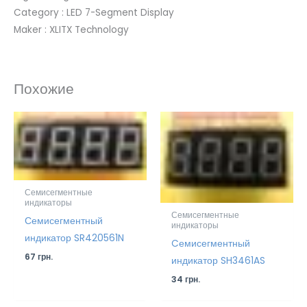
Category : LED 7-Segment Display
Maker : XLITX Technology
Похожие
Семисегментные
индикаторы
Семисегментные
Семисегментный
индикаторы
индикатор SR420561N
Cемисегментный
67
грн.
индикатор SH3461AS
34
грн.