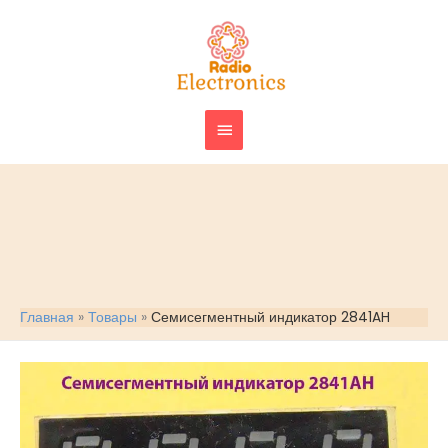
Перейти
ГЛАВНОЕ
к
МЕНЮ
содержимому
Главная
Товары
Семисегментный индикатор 2841AH