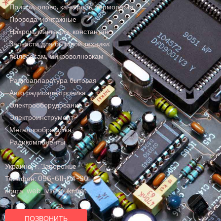
Припой, олово, канифоль, термопаста
Провода монтажные
Нихром, манганин, константан
Запчасти для бытовой техники:
пылесосам, микроволновкам
Радиоаппаратура бытовая
Авто радиоэлектроника
Электрооборудование
Электроинструмент
Металлообработка
Радикомпоненты
Украина, г. Запорожье
Телефон: 096-611-04-90
почта: web_vse@ukr.net
ПОЗВОНИТЬ