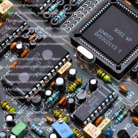
Измерительные приборы
Припой, олово, канифоль, термопаста
Провода монтажные
Нихром, манганин, константан
Запчасти для бытовой техники:
пылесосам, микроволновкам
Радиоаппаратура бытовая
Авто радиоэлектроника
Электрооборудование
Электроинструмент
Металлообработка
Радикомпоненты
Украина, г. Запорожье
Телефон: 096-611-04-90
почта: web_vse@ukr.net