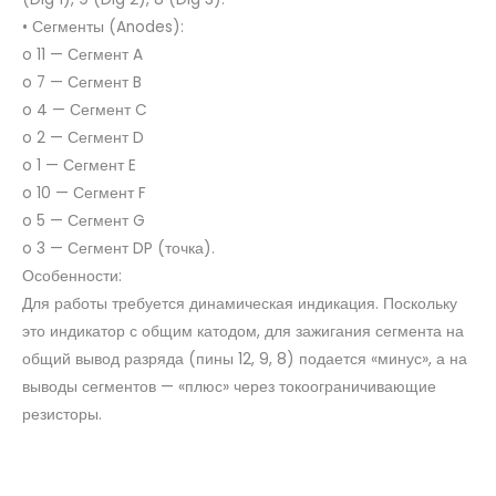
• Сегменты (Anodes):
o 11 — Сегмент A
o 7 — Сегмент B
o 4 — Сегмент C
o 2 — Сегмент D
o 1 — Сегмент E
o 10 — Сегмент F
o 5 — Сегмент G
o 3 — Сегмент DP (точка).
Особенности:
Для работы требуется динамическая индикация. Поскольку
это индикатор с общим катодом, для зажигания сегмента на
общий вывод разряда (пины 12, 9, 8) подается «минус», а на
выводы сегментов — «плюс» через токоограничивающие
резисторы.