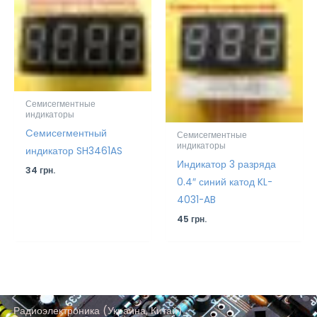
Семисегментные
индикаторы
Cемисегментный
Семисегментные
индикаторы
индикатор SH3461AS
Индикатор 3 разряда
34
грн.
0.4″ синий катод KL-
4031-AB
45
грн.
Радиоэлектроника (Украина, Китай)