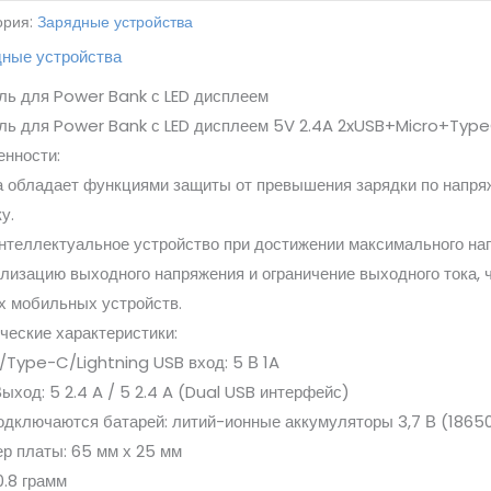
ория:
Зарядные устройства
дные устройства
ь для Power Bank с LED дисплеем
ль для Power Bank с LED дисплеем 5V 2.4A 2xUSB+Micro+Type
нности:
 обладает функциями защиты от превышения зарядки по напряж
ку.
нтеллектуальное устройство при достижении максимального на
лизацию выходного напряжения и ограничение выходного тока, 
х мобильных устройств.
ческие характеристики:
/Type-C/Lightning USB вход: 5 В 1A
ыход: 5 2.4 A / 5 2.4 A (Dual USB интерфейс)
одключаются батарей: литий-ионные аккумуляторы 3,7 В (1865
р платы: 65 мм х 25 мм
0.8 грамм