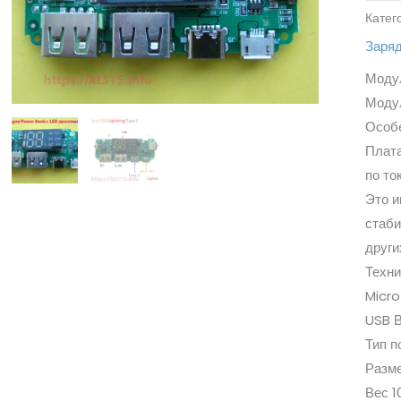
Катег
Заря
Модул
Моду
Особе
Плата
по то
Это и
стаби
други
Техни
Micro
USB В
Тип п
Разме
Вес 1